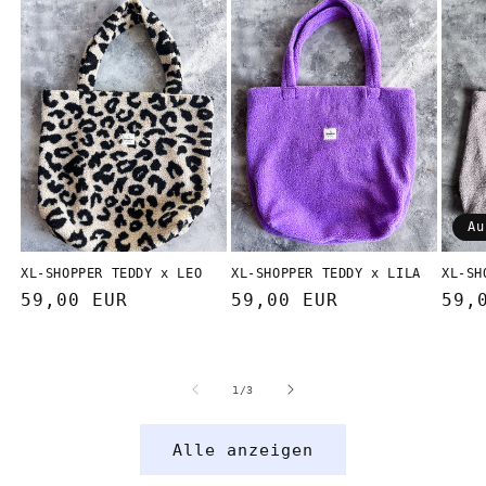
Au
XL-SHOPPER TEDDY x LEO
XL-SHOPPER TEDDY x LILA
XL-SH
Normaler
59,00 EUR
Normaler
59,00 EUR
Nor
59,
Preis
Preis
Pre
von
1
/
3
Alle anzeigen