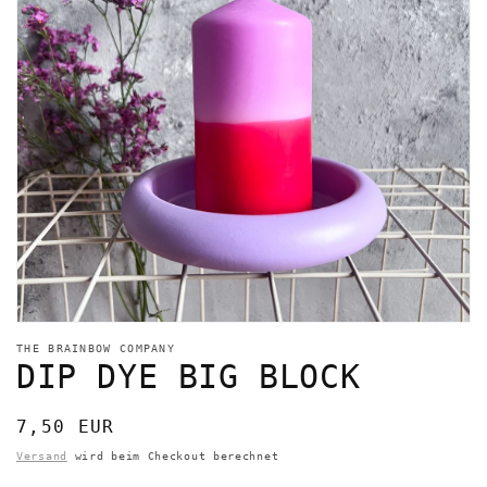
Medien
featured
THE BRAINBOW COMPANY
in
DIP DYE BIG BLOCK
Modal
öffnen
Normaler
7,50 EUR
Preis
Versand
wird beim Checkout berechnet