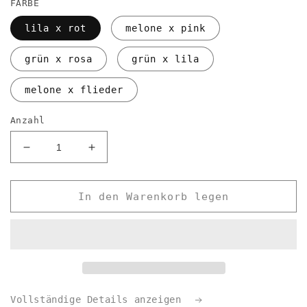
FARBE
lila x rot
melone x pink
grün x rosa
grün x lila
melone x flieder
Anzahl
Verringere
Erhöhe
die
die
Menge
Menge
für
für
In den Warenkorb legen
DIP
DIP
DYE
DYE
BIG
BIG
BLOCK
BLOCK
Vollständige Details anzeigen