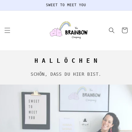
Direkt
SWEET TO MEET YOU
zum
Inhalt
Warenko
H A L L Ö C H E N
SCHÖN, DASS DU HIER BIST.